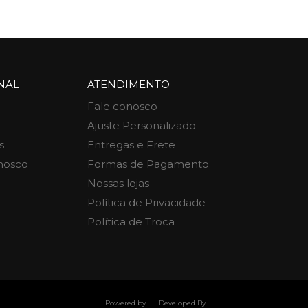
NAL
ATENDIMENTO
Fale conosco
Ajuste Personalizado
s
Entregas e Frete
nosco
Formas de Pagamento
Nossas lojas
Política de Privacidade
Política de Troca
Powered by
Developed By