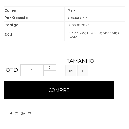
Cores
Pink
Por Ocasião
Casual Chic
Código
BT22380823
PP: 34509; P: 34510; M: 34511; G:
SKU
34512;
TAMANHO
QTD.
M
G