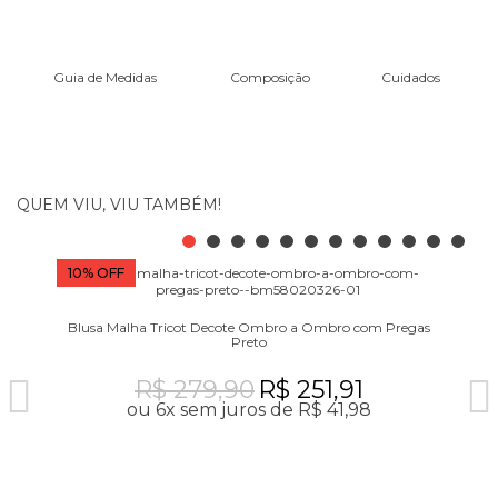
Guia de Medidas
Composição
Cuidados
QUEM VIU, VIU TAMBÉM!
10% OFF
10
Blusa Malha Tricot Decote Ombro a Ombro com Pregas
Preto
R$ 279,90
R$ 251,91
ou 6x sem juros de R$ 41,98