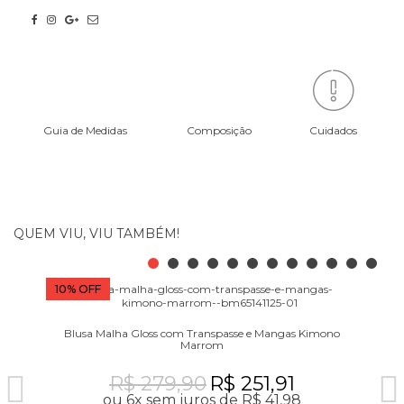
Guia de Medidas
Composição
Cuidados
QUEM VIU, VIU TAMBÉM!
10% OFF
10
Blusa Malha Gloss com Transpasse e Mangas Kimono
Marrom
R$ 279,90
R$ 251,91
ou 6x sem juros de R$ 41,98