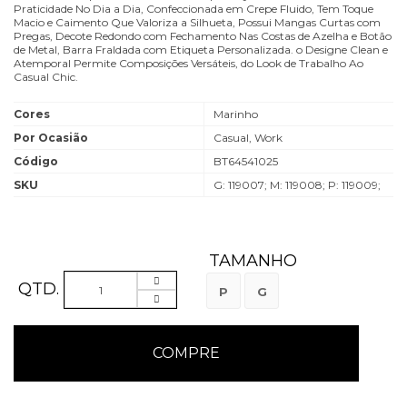
Praticidade No Dia a Dia, Confeccionada em Crepe Fluido, Tem Toque
Macio e Caimento Que Valoriza a Silhueta, Possui Mangas Curtas com
Pregas, Decote Redondo com Fechamento Nas Costas de Azelha e Botão
de Metal, Barra Fraldada com Etiqueta Personalizada. o Designe Clean e
Atemporal Permite Composições Versáteis, do Look de Trabalho Ao
Casual Chic.
Cores
Marinho
Por Ocasião
Casual, Work
Código
BT64541025
SKU
G: 119007; M: 119008; P: 119009;
TAMANHO
QTD.
P
G