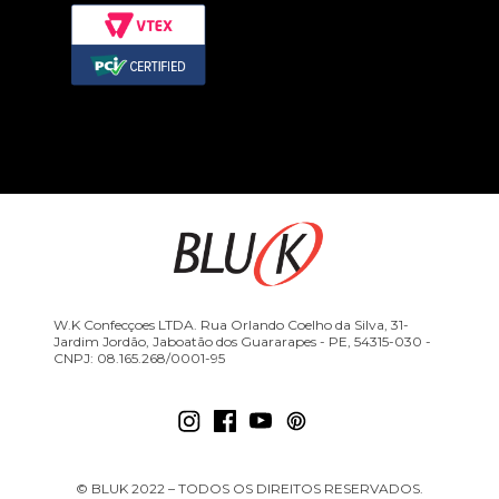
W.K Confecçoes LTDA. Rua Orlando Coelho da Silva, 31-
Jardim Jordão, Jaboatão dos Guararapes - PE, 54315-030 -
CNPJ: 08.165.268/0001-95
© BLUK 2022 – TODOS OS DIREITOS RESERVADOS.