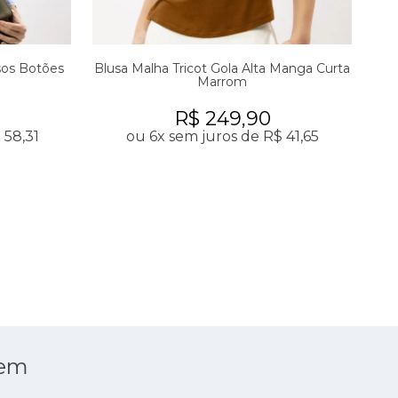
sos Botões
Blusa Malha Tricot Gola Alta Manga Curta
Blu
Marrom
R$ 249,90
 58,31
ou 6x sem juros de R$ 41,65
 em