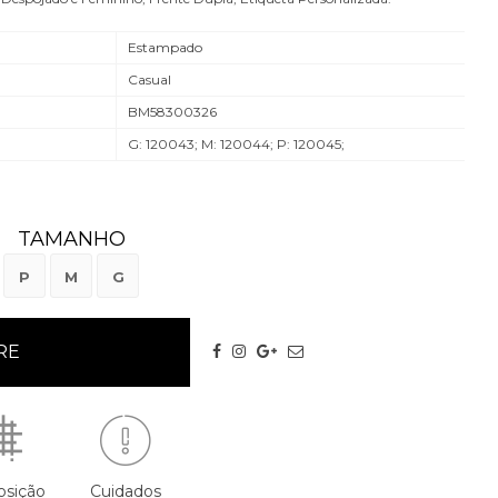
Estampado
Casual
BM58300326
G: 120043; M: 120044; P: 120045;
TAMANHO
P
M
G
sição
Cuidados