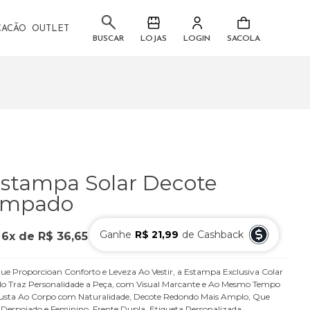
CACÃO
OUTLET
LOJAS
LOGIN
SACOLA
BUSCAR
Estampa Solar Decote
ampado
Ganhe
R$ 21,99
de Cashback
u
6
x
de
R$ 36,65
 Proporcioan Conforto e Leveza Ao Vestir, a Estampa Exclusiva Colar
lo Traz Personalidade a Peça, com Visual Marcante e Ao Mesmo Tempo
justa Ao Corpo com Naturalidade, Decote Redondo Mais Amplo, Que
 Despojado e Feminino, Frente Dupla, Etiqueta Personalizada.