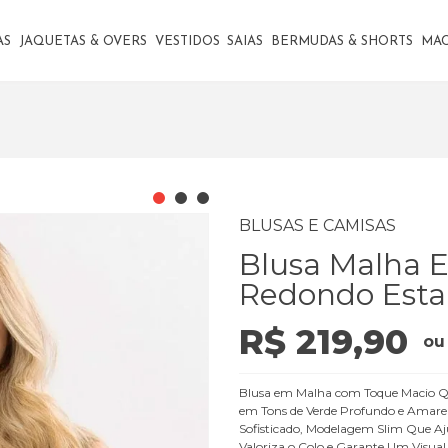
AS
JAQUETAS & OVERS
VESTIDOS
SAIAS
BERMUDAS & SHORTS
MA
BLUSAS E CAMISAS
Blusa Malha 
Redondo Est
R$ 219,90
o
Blusa em Malha com Toque Macio Que
em Tons de Verde Profundo e Amare
Sofisticado, Modelagem Slim Que A
Valoriza o Colo e Garante Um Visual