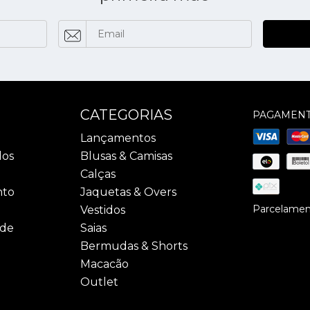
CATEGORIAS
PAGAMEN
Lançamentos
dos
Blusas & Camisas
Calças
nto
Jaquetas & Overs
Parcelament
Vestidos
ade
Saias
Bermudas & Shorts
Macacão
Outlet