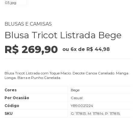
BLUSAS E CAMISAS
Blusa Tricot Listrada Bege
R$ 269,90
ou
6
x
de
R$ 44,98
Blusa Tricot Listrada com Toque Macio. Decote Canoa Canelado. Manga
Longa. Barra e Punho Canelada.
Cores
Bege
Por Ocasião
Casual
Código
YB90021224
SKU
G: 117813; M: 117814; P: 117815;