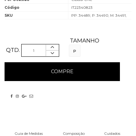
Código
IT22340823
SKU
PP: 34489; P: 34490; M: 34491;
TAMANHO
QTD.
P
Guia de Medidas
Composição
Cuidados