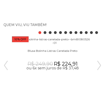
QUEM VIU, VIU TAMBÉM!
10% OFF
40
Blusa Bolinha Listras Canelada Preto
R$ 249,90
R$ 224,91
ou 6x sem juros de R$ 37,48