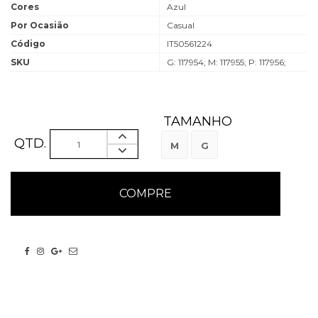
Cores
Azul
Por Ocasião
Casual
Código
IT50561224
SKU
G: 117954; M: 117955; P: 117956;
TAMANHO
QTD.
M
G