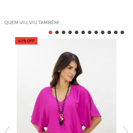
QUEM VIU, VIU TAMBÉM!
40% OFF
10
Blu