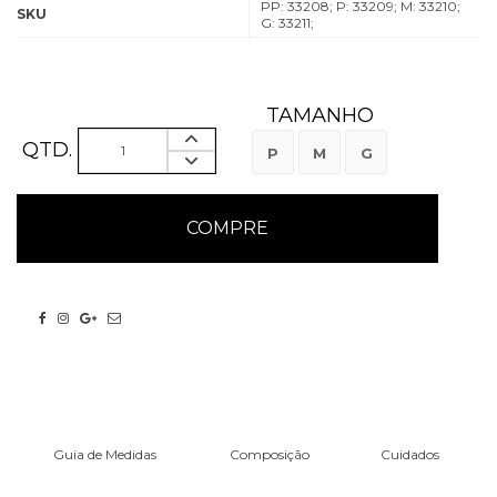
PP: 33208; P: 33209; M: 33210;
SKU
G: 33211;
TAMANHO
QTD.
P
M
G
Guia de Medidas
Composição
Cuidados