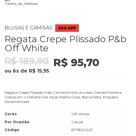
BLUSAS E CAMISAS
50% OFF
Regata Crepe Plissado P&b
Off White
R$ 189,90
R$ 95,70
ou
6
x
de
R$ 15,95
Regata Crepe Plissado P&b Caimento Estruturado, Decote Frente e
Costas em V Detalhe Das Alças Malha Gloss, Barra Reta, Etiqueta
Personalizada.
Cores
Off-White
Por Ocasião
Casual
Código
BT11820423