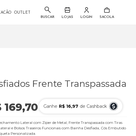
CACÃO
OUTLET
LOJAS
LOGIN
SACOLA
BUSCAR
sfiados Frente Transpassada
 169,70
Ganhe
R$ 16,97
de Cashback
ou
6
x
de
R$ 28,28
echamento Lateral com Zíper de Metal, Frente Transpassada com Tiras
ateral e Bolsos Traseiros Funcionais com Bainha Desfiada, Cós Embutido
queta Personalizada.