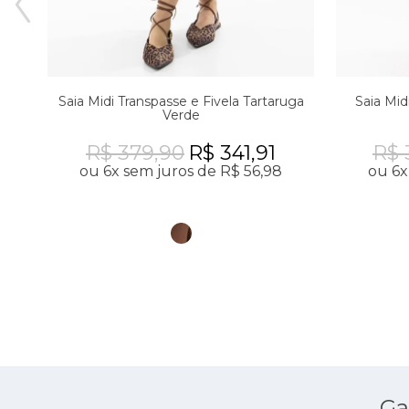
ina
Saia Midi Transpasse e Fivela Tartaruga
Saia Mid
Verde
R$ 379,90
R$ 341,91
R$ 
ou 6x sem juros de R$ 56,98
ou 6x
Ga