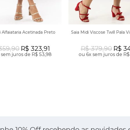
i Alfaiataria Acetinada Preto
Saia Midi Viscose Twill Pala V
359,90
R$ 323,91
R$ 379,90
R$ 34
 sem juros de R$ 53,98
ou 6x sem juros de R$
nhe 10% Off recebendo as novidades