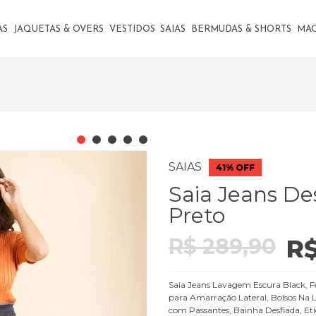
AS
JAQUETAS & OVERS
VESTIDOS
SAIAS
BERMUDAS & SHORTS
MA
SAIAS
41% OFF
Saia Jeans De
Preto
R$ 289,90
R$
Saia Jeans Lavagem Escura Black, F
para Amarração Lateral, Bolsos Na L
com Passantes, Bainha Desfiada, Eti