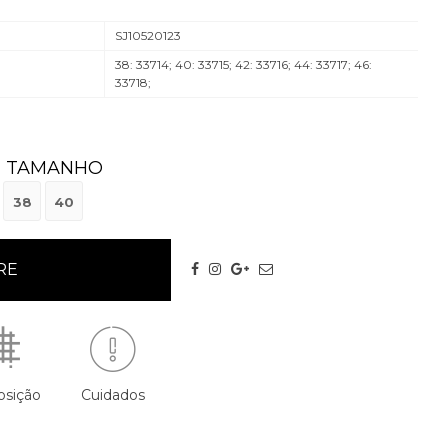
SJ10520123
38: 33714; 40: 33715; 42: 33716; 44: 33717; 46:
33718;
TAMANHO
38
40
sição
Cuidados