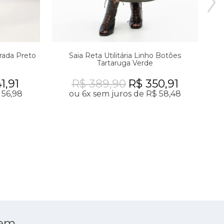
irada Preto
Saia Reta Utilitária Linho Botões
Tartaruga Verde
1,91
R$ 389,90
R$ 350,91
 56,98
ou 6x sem juros de R$ 58,48
 em