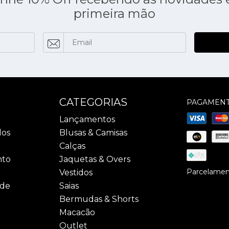
primeira mão
CATEGORIAS
PAGAMEN
Lançamentos
dos
Blusas & Camisas
Calças
nto
Jaquetas & Overs
Parcelament
Vestidos
ade
Saias
Bermudas & Shorts
Macacão
Outlet