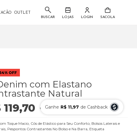
CACÃO
OUTLET
LOJAS
LOGIN
SACOLA
BUSCAR
54% OFF
Denim com Elastano
trastante Natural
 119,70
Ganhe
R$ 11,97
de Cashback
ou
6
x
de
R$ 19,95
 Toque Macio, Cós de Elástico para Seu Conforto, Bolsos Laterais e
rais, Pespontos Contrastantes No Bolso e Na Barra, Etiqueta