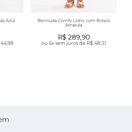
ras Azul
Bermuda Comfy Linho com Bolsos
Be
Amarula
R$ 289,90
 44,98
ou 6x sem juros de R$ 48,31
 em