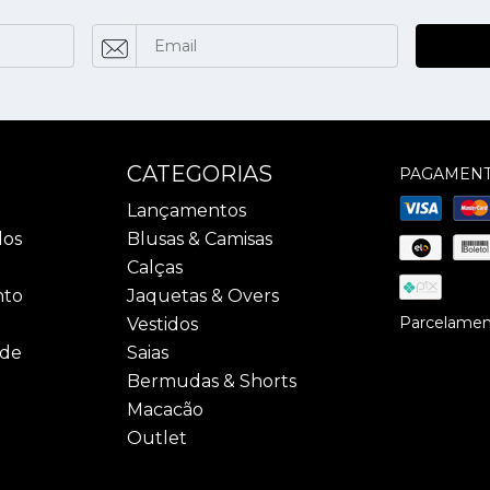
CATEGORIAS
PAGAMEN
Lançamentos
dos
Blusas & Camisas
Calças
nto
Jaquetas & Overs
Parcelament
Vestidos
ade
Saias
Bermudas & Shorts
Macacão
Outlet