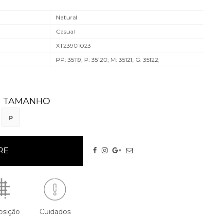
Natural
Casual
XT23901023
PP: 35119; P: 35120; M: 35121; G: 35122;
TAMANHO
P
sição
Cuidados