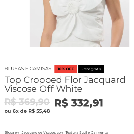
BLUSAS E CAMISAS
10% OFF
Top Cropped Flor Jacquard
Viscose Off White
R$ 369,90
R$ 332,91
ou
6
x
de
R$ 55,48
Blusa em Jacquard de Viscose, com Textura Sutil e Caimento