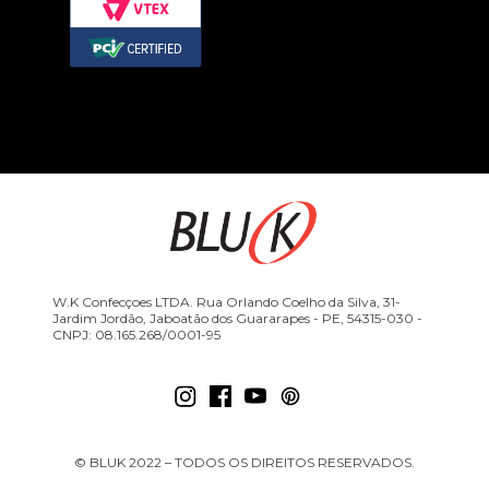
W.K Confecçoes LTDA. Rua Orlando Coelho da Silva, 31-
Jardim Jordão, Jaboatão dos Guararapes - PE, 54315-030 -
CNPJ: 08.165.268/0001-95
© BLUK 2022 – TODOS OS DIREITOS RESERVADOS.