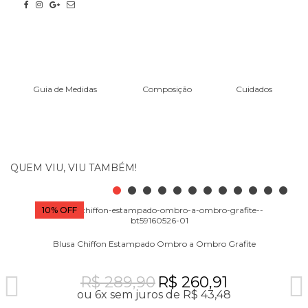
Guia de Medidas
Composição
Cuidados
QUEM VIU, VIU TAMBÉM!
10% OFF
10
Blusa Chiffon Estampado Ombro a Ombro Grafite
R$ 289,90
R$ 260,91
ou 6x sem juros de R$ 43,48