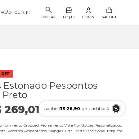
CACÃO
OUTLET
LOJAS
LOGIN
SACOLA
BUSCAR
 OFF
s Estonado Pespontos
 Preto
 269,01
Ganhe
R$ 26,90
de Cashback
ou
6
x
de
R$ 44,83
omprimento Cropped. Fechamento Vista Por Botões Personalizados.
rente. Recortes Pespontados. Manga Curta. Barra Tradicional. Etiqueta