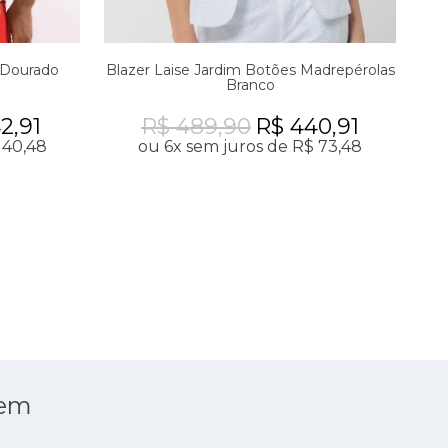
 Dourado
Blazer Laise Jardim Botões Madrepérolas
Co
Branco
2,91
R$ 489,90
R$ 440,91
 40,48
ou 6x sem juros de R$ 73,48
 em