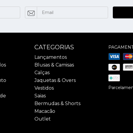
CATEGORIAS
PAGAMEN
Lançamentos
dos
Blusas & Camisas
Calças
nto
Jaquetas & Overs
Parcelament
Vestidos
ade
Saias
Bermudas & Shorts
Macacão
Outlet