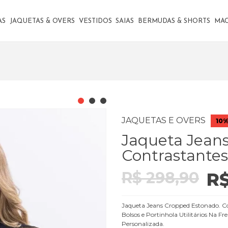
AS
JAQUETAS & OVERS
VESTIDOS
SAIAS
BERMUDAS & SHORTS
MA
JAQUETAS E OVERS
10%
Jaqueta Jean
Contrastantes
R$ 298,90
R$
Jaqueta Jeans Cropped Estonado. C
Bolsos e Portinhola Utilitários Na F
Personalizada.