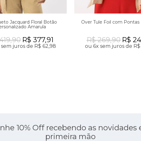
eto Jacquard Floral Botão
Over Tule Foil com Pontas
ersonalizado Amarula
419,90
R$ 377,91
R$ 269,90
R$ 24
 sem juros de R$ 62,98
ou 6x sem juros de R$
nhe 10% Off recebendo as novidades
primeira mão