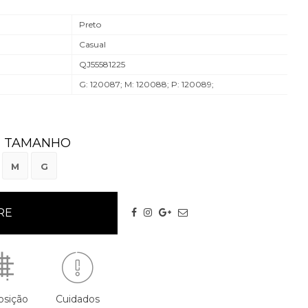
Preto
Casual
QJ55581225
G: 120087; M: 120088; P: 120089;
TAMANHO
M
G
sição
Cuidados