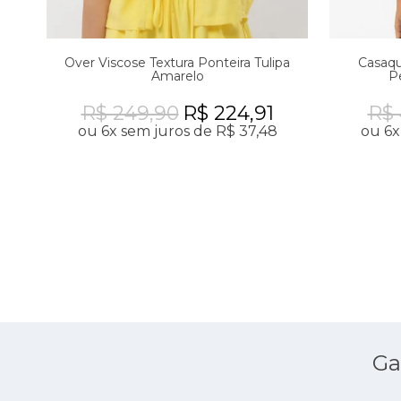
Over Viscose Textura Ponteira Tulipa
Casaqu
Amarelo
P
R$ 249,90
R$ 224,91
R$ 
ou 6x sem juros de R$ 37,48
ou 6x
Ga