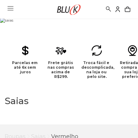
Parcelas em 
Frete grátis 
Troca fácil e 
Retirada
até 6x sem 
nas compras 
descomplicada, 
compra 
juros
acima de 
na loja ou 
sua loj
R$299.
pelo site.
preferi
Saias
Roupas
Saias
Vermelho