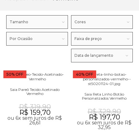
Tamanho
Cores
Por Ocasião
Faixa de preço
Data de lançamento
50% OFF
40% OFF
Saia Pareô Tecido Acetinado
Vermelho
Saia Reta Linho Botão
Personalizados Vermelho
R$ 319,90
R$ 329,90
R$ 159,70
R$ 197,70
ou 6x sem juros de R$
26,61
ou 6x sem juros de R$
32,95