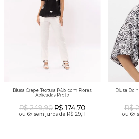
Blusa Crepe Textura P&b com Flores
Blusa Bol
Aplicadas Preto
R$ 249,90
R$ 174,70
R$ 
ou 6x sem juros de R$ 29,11
ou 6x 