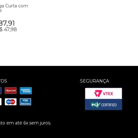
ga Curta com
e
87,91
$ 47,98
TOS
SEGURANÇA
o em até 6x sem juros.