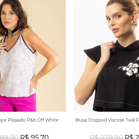
pe Plissado P&b Off White
Blusa Cropped Viscose Twill 
189,90
R$ 95,70
R$ 279,90
R$ 2