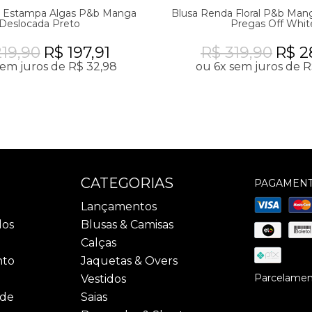
a Estampa Algas P&b Manga
Blusa Renda Floral P&b Man
Deslocada Preto
Pregas Off Whit
219,90
R$ 197,91
R$ 319,90
R$ 2
sem juros de R$ 32,98
ou 6x sem juros de R
CATEGORIAS
PAGAMEN
Lançamentos
dos
Blusas & Camisas
Calças
nto
Jaquetas & Overs
Parcelament
Vestidos
ade
Saias