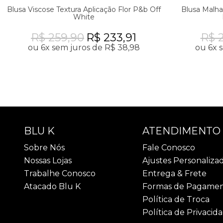
Blusa Viscose Textura Aplicação Flor P&b Off
Blusa Malh
White
R$ 259,90
R$ 233,91
R$ 
ou 6x sem juros de R$ 38,98
ou 6x 
BLU K
ATENDIMENTO
Sobre Nós
Fale Conosco
Nossas Lojas
Ajustes Personaliza
Trabalhe Conosco
Entrega & Frete
Atacado Blu K
Formas de Pagame
Política de Troca
Política de Privacid