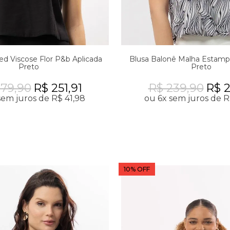
ed Viscose Flor P&b Aplicada
Blusa Balonê Malha Estamp
Preto
Preto
279,90
R$ 251,91
R$ 239,90
R$ 2
sem juros de R$ 41,98
ou 6x sem juros de R
10% OFF