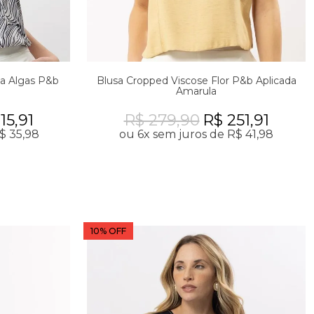
a Algas P&b
Blusa Cropped Viscose Flor P&b Aplicada
Amarula
15,91
R$ 279,90
R$ 251,91
$ 35,98
ou 6x sem juros de R$ 41,98
10% OFF