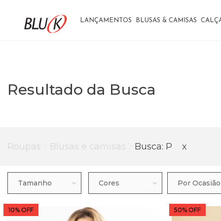
LANÇAMENTOS
BLUSAS & CAMISAS
CALÇ
Resultado da Busca
Roupas
Blusas e camisas
Busca: P
x
Tamanho
Cores
Por Ocasião
10% OFF
50% OFF