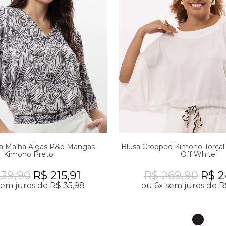
ha Malha Algas P&b Mangas
Blusa Cropped Kimono Torça
Kimono Preto
Off White
239,90
R$ 215,91
R$ 269,90
R$ 2
sem juros de R$ 35,98
ou 6x sem juros de R