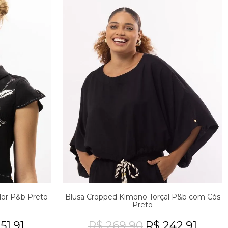
Flor P&b Preto
Blusa Cropped Kimono Torçal P&b com Cós
Preto
51,91
R$ 269,90
R$ 242,91