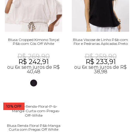
Blusa Cropped Kimono Torçal
Blusa Viscose de Linho P&b com
P&b com Cós Off White
Flor e Pedrarias Aplicadas Preto
R$ 269,90
R$ 259,90
R$ 242,91
R$ 233,91
ou 6x sem juros de R$
ou 6x sem juros de R$
40,48
38,98
10% OFF
Blusa Renda Floral P&b Manga
Curta com Pregas Off White