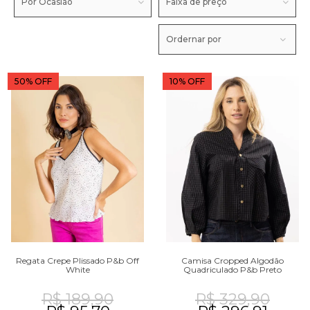
Por Ocasião
Faixa de preço
Ordernar por
50% OFF
10% OFF
Regata Crepe Plissado P&b Off
Camisa Cropped Algodão
White
Quadriculado P&b Preto
R$ 189,90
R$ 329,90