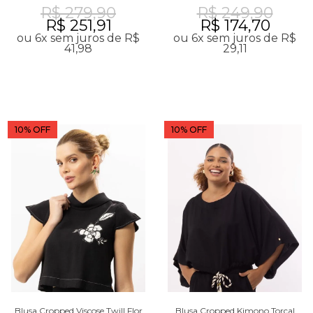
R$ 279,90
R$ 249,90
R$ 251,91
R$ 174,70
ou 6x sem juros de R$
ou 6x sem juros de R$
41,98
29,11
10% OFF
10% OFF
Blusa Cropped Viscose Twill Flor
Blusa Cropped Kimono Torçal