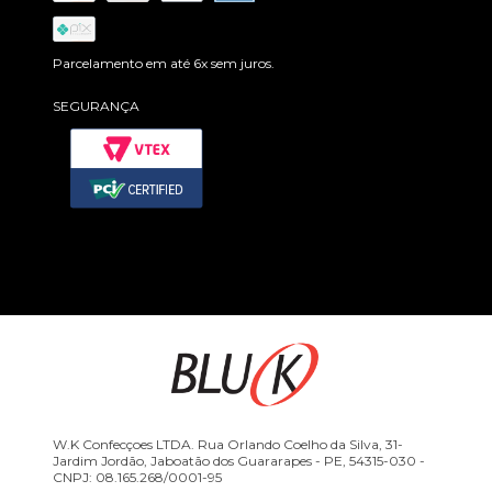
Parcelamento em até 6x sem juros.
SEGURANÇA
W.K Confecçoes LTDA. Rua Orlando Coelho da Silva, 31-
Jardim Jordão, Jaboatão dos Guararapes - PE, 54315-030 -
CNPJ: 08.165.268/0001-95