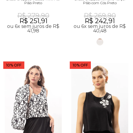
P&b Preto
P&b com Cós Preto
R$ 279,90
R$ 269,90
R$ 251,91
R$ 242,91
ou 6x sem juros de R$
ou 6x sem juros de R$
41,98
40,48
10% OFF
10% OFF