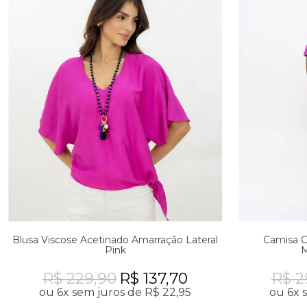
Blusa Viscose Acetinado Amarração Lateral
Camisa C
Pink
M
R$ 229,90
R$ 137,70
R$ 2
ou 6x sem juros de R$ 22,95
ou 6x 