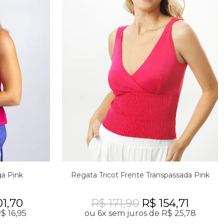
ga Pink
Regata Tricot Frente Transpassada Pink
01,70
R$ 171,90
R$ 154,71
$ 16,95
ou 6x sem juros de R$ 25,78