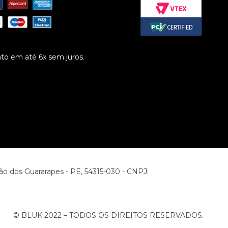
o em até 6x sem juros.
ão dos Guararapes - PE, 54315-030 - CNPJ:
© BLUK 2022 – TODOS OS DIREITOS RESERVADOS.