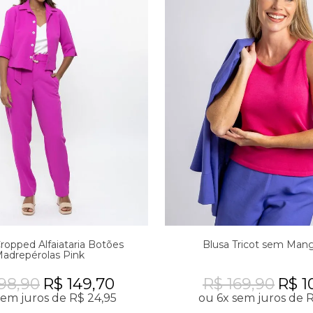
ropped Alfaiataria Botões
Blusa Tricot sem Man
adrepérolas Pink
98,90
R$ 149,70
R$ 169,90
R$ 1
sem juros de R$ 24,95
ou 6x sem juros de R