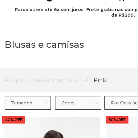
Frete grátis nas comp
Parcelas em até 6x sem juros
de R$299.
Blusas e camisas
Roupas
Blusas e camisas
P
Pink
Tamanho
Cores
Por Ocasião
40% OFF
50% OFF