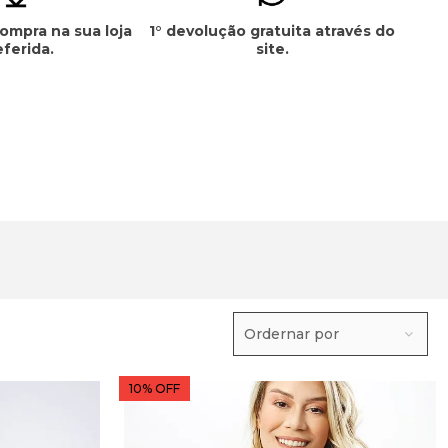
compra na sua loja
1° devolução gratuita através do
eferida.
site.
Ordernar por
10% OFF