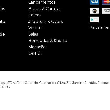
Lançamentos
dos
Blusas & Camisas
Calças
nto
Jaquetas & Overs
Parcelament
Vestidos
ade
Saias
Bermudas & Shorts
Macacão
Outlet
s LTDA. Rua Orlando Coelho da Silva, 31- Jardim Jordão, Jaboat
001-95